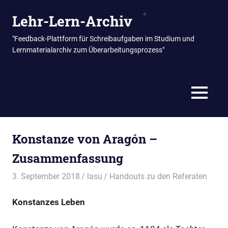
Zum
Lehr-Lern-Archiv
Inhalt
springen
"Feedback-Plattform für Schreibaufgaben im Studium und
Lernmaterialarchiv zum Überarbeitungsprozess"
MENÜ
Konstanze von Aragón –
Zusammenfassung
3. September 2018
lasu
Handouts zu den Referaten
Konstanzes Leben