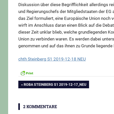
Diskussion über diese Begrifflichkeit allerdings re
und Regierungschefs der Mitgliedstaaten der EG a
das Ziel formuliert, eine Europäische Union noch 
wirft im Anschluss daran einen Blick auf die Debat
dieser Zeit unklar blieb, welche grundlegenden K
Union zu verbinden waren. Es werden dabei unters
genommen und auf das ihnen zu Grunde liegende Le
chth Steinberg S1 2019-12-18 NEU
Beitragsnavigation
VORHERIGER
ROBA STEINBERG S1 2019-12-17_NEU
BEITRAG:
2 KOMMENTARE