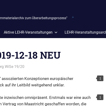
ernmaterialarchiv zum Überarbeitungsprozess"
Aktive LEHR-Veranstaltungen
LEHR-Veranstaltungsarc
019-12-18 NEU
erg WiSe 19/20
n“ assoziierten Konzeptionen europäischer
 auf ihr Leitbild weitgehend unklar.
tte inzwischen omnipräsent. Erstmals war eine auch
m Vertrag von Maastricht geschaffen worden, die