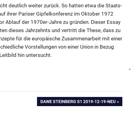
icht deutlich weiter zurück. So hatten etwa die Staats-
uf ihrer Pariser Gipfelkonferenz im Oktober 1972
vor Ablauf der 1970er-Jahre zu gründen. Dieser Essay
ten dieses Jahrzehnts und vertritt die These, dass zu
onzepte für die europäische Zusammenarbeit mit einer
chiedliche Vorstellungen von einer Union in Bezug
itbild hin untersucht.
NÄCHSTER
DAWE STEINBERG S1 2019-12-19-NEU
BEITRAG: