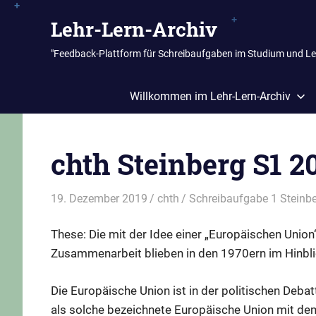
Zum
Lehr-Lern-Archiv
Inhalt
springen
"Feedback-Plattform für Schreibaufgaben im Studium und L
Willkommen im Lehr-Lern-Archiv
chth Steinberg S1 2
19. Dezember 2019
chth
Schreibaufgabe 1 Steinb
These: Die mit der Idee einer „Europäischen Unio
Zusammenarbeit blieben in den 1970ern im Hinblick
Die Europäische Union ist in der politischen Deba
als solche bezeichnete Europäische Union mit de