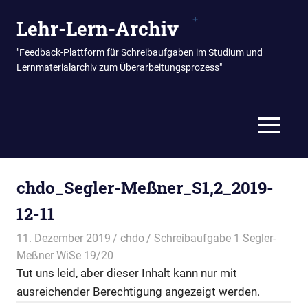
Zum
Lehr-Lern-Archiv
Inhalt
springen
"Feedback-Plattform für Schreibaufgaben im Studium und
Lernmaterialarchiv zum Überarbeitungsprozess"
MENÜ
chdo_Segler-Meßner_S1,2_2019-
12-11
11. Dezember 2019
chdo
Schreibaufgabe 1 Segler-
Meßner WiSe 19/20
Tut uns leid, aber dieser Inhalt kann nur mit
ausreichender Berechtigung angezeigt werden.