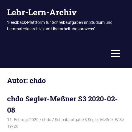
Zum
Lehr-Lern-Archiv
Inhalt
springen
"Feedback-Plattform für Schreibaufgaben im Studium und
Lernmaterialarchiv zum Überarbeitungsprozess"
MENÜ
Autor:
chdo
chdo Segler-Meßner S3 2020-02-
08
11. Februar 2020
chdo
Schreibaufgabe 3 Segler-Meßner WiSe
19/20