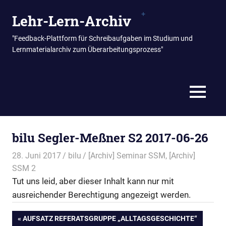
Zum
Lehr-Lern-Archiv
Inhalt
springen
"Feedback-Plattform für Schreibaufgaben im Studium und
Lernmaterialarchiv zum Überarbeitungsprozess"
MENÜ
bilu Segler-Meßner S2 2017-06-26
28. Juni 2017
bilu
[Archiv] Seminar SSM
,
[Archiv]
SSM 2
Tut uns leid, aber dieser Inhalt kann nur mit
ausreichender Berechtigung angezeigt werden.
Beitragsnavigation
VORHERIGER
AUFSATZ REFERATSGRUPPE „ALLTAGSGESCHICHTE“