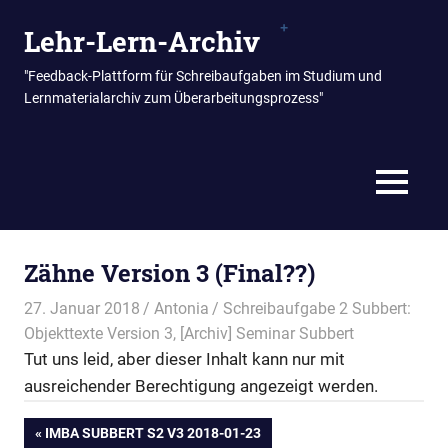
Zum
Lehr-Lern-Archiv
Inhalt
springen
"Feedback-Plattform für Schreibaufgaben im Studium und
Lernmaterialarchiv zum Überarbeitungsprozess"
MENÜ
Zähne Version 3 (Final??)
27. Januar 2018
Antonia
Schreibaufgabe 2 Subbert:
Objekttexte Version 3
,
[Archiv] Seminar Subbert
Tut uns leid, aber dieser Inhalt kann nur mit
ausreichender Berechtigung angezeigt werden.
Beitragsnavigation
VORHERIGER
IMBA SUBBERT S2 V3 2018-01-23