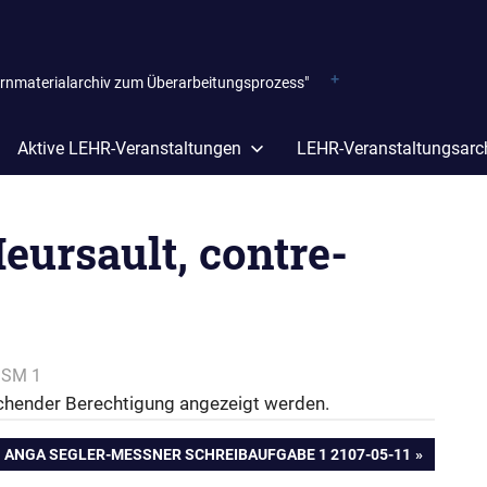
ernmaterialarchiv zum Überarbeitungsprozess"
Aktive LEHR-Veranstaltungen
LEHR-Veranstaltungsarc
eursault, contre-
 SSM 1
reichender Berechtigung angezeigt werden.
NÄCHSTER
ANGA SEGLER-MESSNER SCHREIBAUFGABE 1 2107-05-11
BEITRAG: