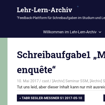
Zum
Lehr-Lern-Archiv
Inhalt
springen
"Feedback-Plattform für Schreibaufgaben im Studium und L
Willkommen im Lehr-Lern-Archiv
Schreibaufgabe1 „M
enquête“
10. Mai 2017
cast
[Archiv] Seminar SSM
,
[Archiv]
Tut uns leid, aber dieser Inhalt kann nur mit aus
Beitragsnavigation
VORHERIGER
TABR SEGLER-MESSNER S1 2017-05-10
BEITRAG: