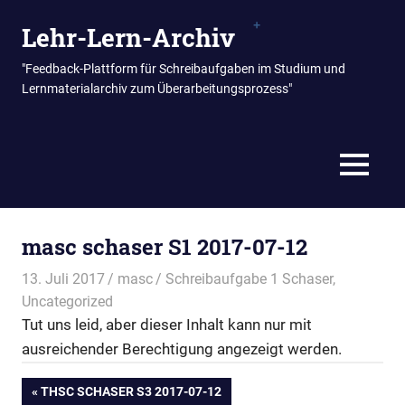
Zum
Lehr-Lern-Archiv
Inhalt
springen
"Feedback-Plattform für Schreibaufgaben im Studium und
Lernmaterialarchiv zum Überarbeitungsprozess"
MENÜ
masc schaser S1 2017-07-12
13. Juli 2017
masc
Schreibaufgabe 1 Schaser
,
Uncategorized
Tut uns leid, aber dieser Inhalt kann nur mit
ausreichender Berechtigung angezeigt werden.
Beitragsnavigation
VORHERIGER
THSC SCHASER S3 2017-07-12