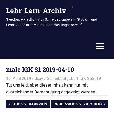
Zum
Lehr-Lern-Archiv
Inhalt
springen
"Feedback-Plattform für Schreibaufgaben im Studium und
Lernmaterialarchiv zum Überarbeitungsprozess"
MENÜ
male IGK S1 2019-04-10
10. April 2019
deay
Schreibaufgabe 1 IGK SoSe19
Tut uns leid, aber dieser Inhalt kann nur mit
ausreichender Berechtigung angezeigt werden.
Beitragsnavigation
VORHERIGER
NÄCHSTER
BH IGK S1 03.04.2019
RNOORZAI IGK S1 2019-10.04
BEITRAG:
BEITRAG: