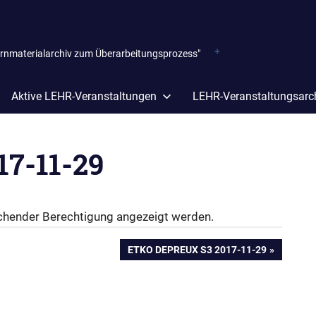
ernmaterialarchiv zum Überarbeitungsprozess"
Aktive LEHR-Veranstaltungen
LEHR-Veranstaltungsarc
17-11-29
reichender Berechtigung angezeigt werden.
NÄCHSTER
ETKO DEPREUX S3 2017-11-29
BEITRAG: