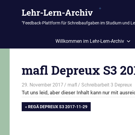
Zum
Lehr-Lern-Archiv
Inhalt
springen
"Feedback-Plattform für Schreibaufgaben im Studium und L
Willkommen im Lehr-Lern-Archiv
mafl Depreux S3 20
29. November 2017
mafl
Schreibarbeit 3 Depreux
Tut uns leid, aber dieser Inhalt kann nur mit aus
Beitragsnavigation
VORHERIGER
REGÄ DEPREUX S3 2017-11-29
BEITRAG: