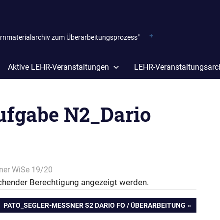
ernmaterialarchiv zum Überarbeitungsprozess"
Aktive LEHR-Veranstaltungen
LEHR-Veranstaltungsarc
ufgabe N2_Dario
ner WiSe 19/20
reichender Berechtigung angezeigt werden.
NÄCHSTER
PATO_SEGLER-MESSNER S2 DARIO FO / ÜBERARBEITUNG
BEITRAG: