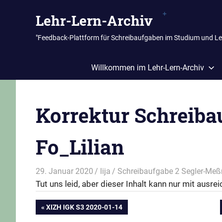
Zum
Lehr-Lern-Archiv
Inhalt
springen
"Feedback-Plattform für Schreibaufgaben im Studium und L
Willkommen im Lehr-Lern-Archiv
Korrektur Schreiba
Fo_Lilian
29. Januar 2020
lija
Schreibaufgabe 2 Segler-Meß
Tut uns leid, aber dieser Inhalt kann nur mit aus
Beitragsnavigation
VORHERIGER
XIZH IGK S3 2020-01-14
BEITRAG: