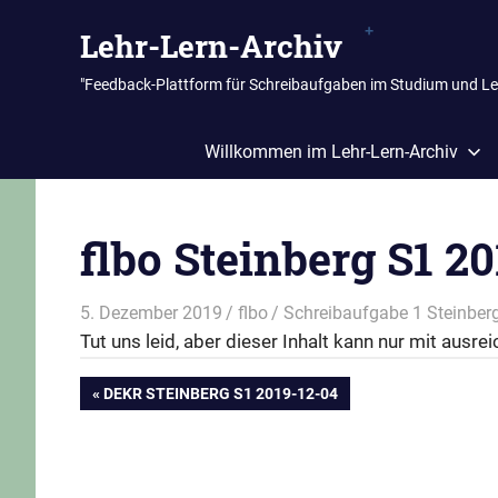
Zum
Lehr-Lern-Archiv
Inhalt
springen
"Feedback-Plattform für Schreibaufgaben im Studium und L
Willkommen im Lehr-Lern-Archiv
flbo Steinberg S1 
5. Dezember 2019
flbo
Schreibaufgabe 1 Steinber
Tut uns leid, aber dieser Inhalt kann nur mit aus
Beitragsnavigation
VORHERIGER
DEKR STEINBERG S1 2019-12-04
BEITRAG: