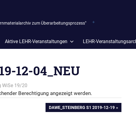
ernmaterialarchiv zum Überarbeitungsprozess"
Aktive LEHR-Veranstaltungen
LEHR-Veranstaltungsarc
2019-12-04_NEU
g WiSe 19/20
reichender Berechtigung angezeigt werden.
NÄCHSTER
DAWE_STEINBERG S1 2019-12-19
BEITRAG: