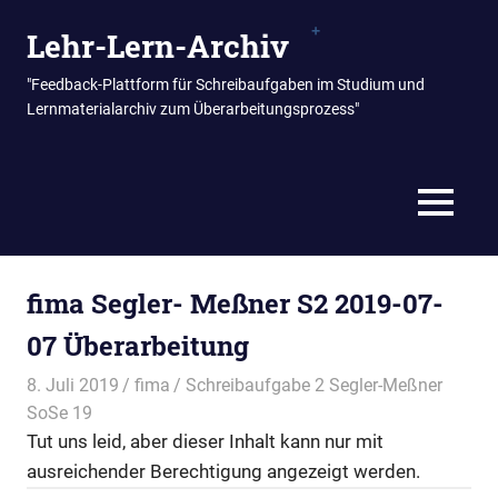
Zum
Lehr-Lern-Archiv
Inhalt
springen
"Feedback-Plattform für Schreibaufgaben im Studium und
Lernmaterialarchiv zum Überarbeitungsprozess"
MENÜ
fima Segler- Meßner S2 2019-07-
07 Überarbeitung
8. Juli 2019
fima
Schreibaufgabe 2 Segler-Meßner
SoSe 19
Tut uns leid, aber dieser Inhalt kann nur mit
ausreichender Berechtigung angezeigt werden.