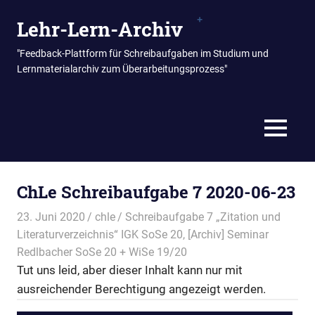
Zum
Lehr-Lern-Archiv
Inhalt
springen
"Feedback-Plattform für Schreibaufgaben im Studium und
Lernmaterialarchiv zum Überarbeitungsprozess"
MENÜ
ChLe Schreibaufgabe 7 2020-06-23
23. Juni 2020
chle
Schreibaufgabe 7 „Zitation und
Literaturverzeichnis“ IGK SoSe 20
,
[Archiv] Seminar
Redlbacher SoSe 20 + WiSe 19/20
Tut uns leid, aber dieser Inhalt kann nur mit
ausreichender Berechtigung angezeigt werden.