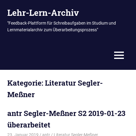
Zum
Lehr-Lern-Archiv
Inhalt
springen
"Feedback-Plattform für Schreibaufgaben im Studium und
Lernmaterialarchiv zum Überarbeitungsprozess"
MENÜ
Kategorie:
Literatur Segler-
Meßner
antr Segler-Meßner S2 2019-01-23
überarbeitet
23. Januar 2019
antr
Literatur Segler-Meßner
,