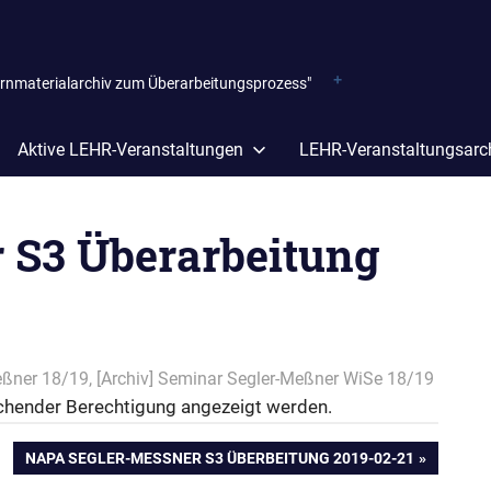
ernmaterialarchiv zum Überarbeitungsprozess"
Aktive LEHR-Veranstaltungen
LEHR-Veranstaltungsarc
 S3 Überarbeitung
eßner 18/19
,
[Archiv] Seminar Segler-Meßner WiSe 18/19
reichender Berechtigung angezeigt werden.
NÄCHSTER
NAPA SEGLER-MESSNER S3 ÜBERBEITUNG 2019-02-21
BEITRAG: