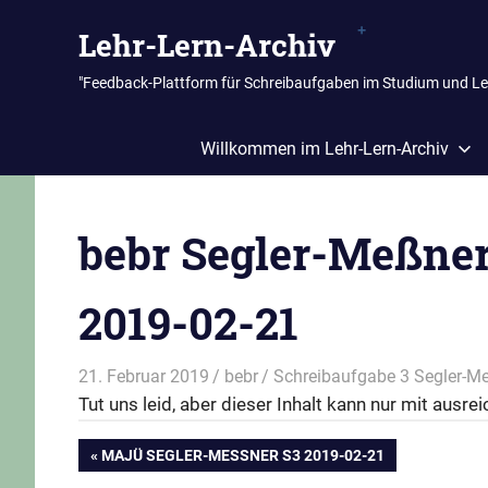
Zum
Lehr-Lern-Archiv
Inhalt
springen
"Feedback-Plattform für Schreibaufgaben im Studium und L
Willkommen im Lehr-Lern-Archiv
bebr Segler-Meßner
2019-02-21
21. Februar 2019
bebr
Schreibaufgabe 3 Segler-M
Tut uns leid, aber dieser Inhalt kann nur mit aus
Beitragsnavigation
VORHERIGER
MAJÜ SEGLER-MESSNER S3 2019-02-21
BEITRAG: