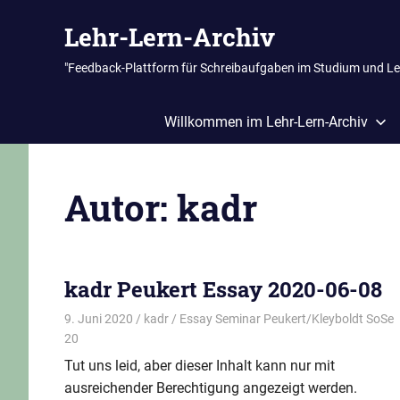
Zum
Lehr-Lern-Archiv
Inhalt
springen
"Feedback-Plattform für Schreibaufgaben im Studium und L
Willkommen im Lehr-Lern-Archiv
Autor:
kadr
kadr Peukert Essay 2020-06-08
9. Juni 2020
kadr
Essay Seminar Peukert/Kleyboldt SoSe
20
Tut uns leid, aber dieser Inhalt kann nur mit
ausreichender Berechtigung angezeigt werden.