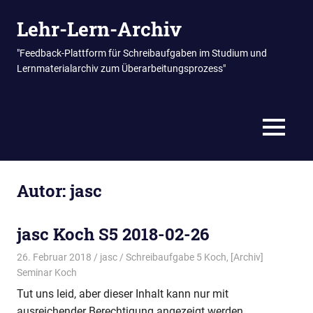
Zum
Lehr-Lern-Archiv
Inhalt
springen
"Feedback-Plattform für Schreibaufgaben im Studium und
Lernmaterialarchiv zum Überarbeitungsprozess"
MENÜ
Autor:
jasc
jasc Koch S5 2018-02-26
26. Februar 2018
jasc
Schreibaufgabe 5 Koch
,
[Archiv]
Seminar Koch
Tut uns leid, aber dieser Inhalt kann nur mit
ausreichender Berechtigung angezeigt werden.