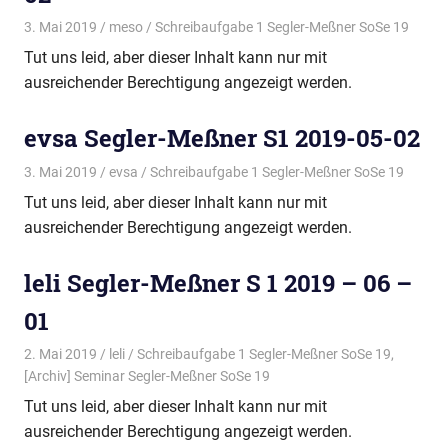
3. Mai 2019
meso
Schreibaufgabe 1 Segler-Meßner SoSe 19
Tut uns leid, aber dieser Inhalt kann nur mit
ausreichender Berechtigung angezeigt werden.
evsa Segler-Meßner S1 2019-05-02
3. Mai 2019
evsa
Schreibaufgabe 1 Segler-Meßner SoSe 19
Tut uns leid, aber dieser Inhalt kann nur mit
ausreichender Berechtigung angezeigt werden.
leli Segler-Meßner S 1 2019 – 06 –
01
2. Mai 2019
leli
Schreibaufgabe 1 Segler-Meßner SoSe 19
,
[Archiv] Seminar Segler-Meßner SoSe 19
Tut uns leid, aber dieser Inhalt kann nur mit
ausreichender Berechtigung angezeigt werden.