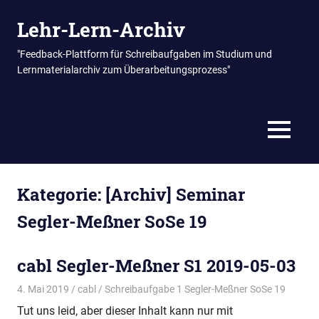
Zum
Lehr-Lern-Archiv
Inhalt
springen
"Feedback-Plattform für Schreibaufgaben im Studium und
Lernmaterialarchiv zum Überarbeitungsprozess"
MENÜ
Kategorie:
[Archiv] Seminar
Segler-Meßner SoSe 19
cabl Segler-Meßner S1 2019-05-03
4. Mai 2019
cabl
Schreibaufgabe 1 Segler-Meßner SoSe 19
Tut uns leid, aber dieser Inhalt kann nur mit